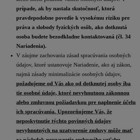
prípade, ak by nastala skutočnosť, ktorá
pravdepodobne povedie k vysokému riziku pre
práva a slobody fyzických osôb, ako dotknutá
osoba budete bezodkladne kontaktovaná (čl. 34
Nariadenia).
V záujme zachovania zásad spracúvania osobných
údajov, ktoré ustanovuje Nariadenie, ako aj zákon,
najmä zásady minimalizácie osobných údajov,
požadujeme od Vás ako od dotknutej osoby iba
tie osobné údaje, ktoré nevyhnutnou zákonnou
alebo zmluvnou požiadavkou pre naplnenie účelu
ich spracúvania. Upozorňujeme Vás, že
neposkytnutie týchto povinných údajov
nevyhnutných na uzatvorenie zmluvy môže mať
za následok neuzavretie zmluvného vzťahu.